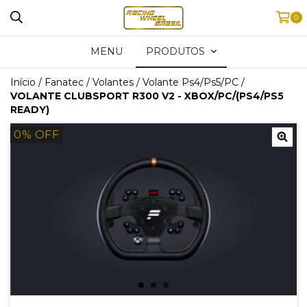
0
MENU
PRODUTOS
Início
/
Fanatec
/
Volantes
/
Volante Ps4/Ps5/PC
/
VOLANTE CLUBSPORT R300 V2 - XBOX/PC/(PS4/PS5
READY)
0
% OFF