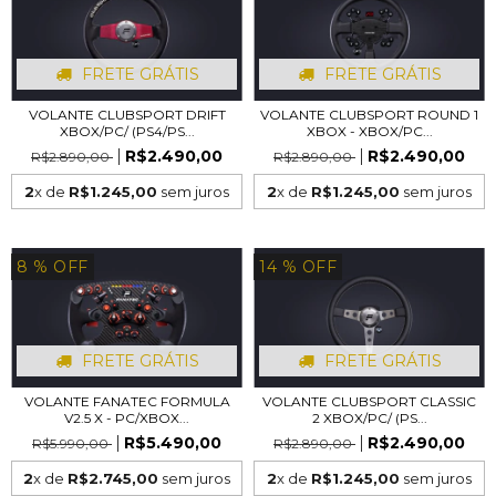
FRETE GRÁTIS
FRETE GRÁTIS
VOLANTE CLUBSPORT DRIFT
VOLANTE CLUBSPORT ROUND 1
XBOX/PC/ (PS4/PS...
XBOX - XBOX/PC...
R$2.490,00
R$2.490,00
R$2.890,00
R$2.890,00
2
x de
R$1.245,00
sem juros
2
x de
R$1.245,00
sem juros
8
% OFF
14
% OFF
FRETE GRÁTIS
FRETE GRÁTIS
VOLANTE FANATEC FORMULA
VOLANTE CLUBSPORT CLASSIC
V2.5 X - PC/XBOX...
2 XBOX/PC/ (PS...
R$5.490,00
R$2.490,00
R$5.990,00
R$2.890,00
2
x de
R$2.745,00
sem juros
2
x de
R$1.245,00
sem juros